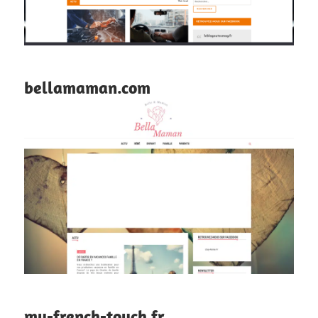
bellamaman.com
my-french-touch.fr