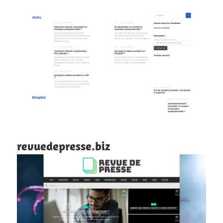
revuedepresse.biz